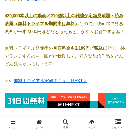
420,000本以上の動画／210誌以上の雑誌が定額見放題・読み
放題（無料トライアル期間中は無料）
なので、映画館で見る
映画が一本2,000円ほどだと考えると、かなりお得ですよね！
無料トライアル期間後の
月額料金も2,189円／税込
ほど！ 外
でランチするのを一回だけ我慢して、好きな配信作品をどん
どん観ちゃいましょう♡
>>>
無料トライアル実施中！＜U-NEXT＞
※
配信作品
については、公式サイトを直接ご確認くださ
メニュー
ホーム
検索
トップ
サイドバー