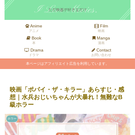
Anime
Film
アニメ
映画
Book
Manga
本
漫画
Drama
Contact
ドラマ
お問い合わせ
本ページはアフィリエイト広告を利用しています。
映画「ポパイ・ザ・キラー」あらすじ・感
想｜水兵おじいちゃんが大暴れ！無難なB
級ホラー
ホラー