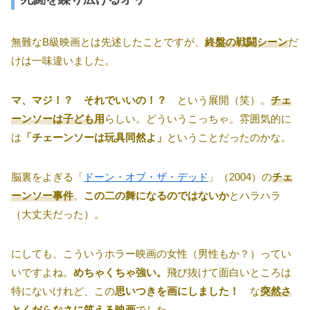
無難なB級映画とは先述したことですが、
終盤の戦闘シーン
だ
けは一味違いました。
マ、マジ！？ それでいいの！？
という展開（笑）。
チェ
ーンソーは子ども用
らしい。どういうこっちゃ。雰囲気的に
は
「チェーンソーは玩具同然よ」
ということだったのかな。
脳裏をよぎる「
ドーン・オブ・ザ・デッド
」（2004）の
チェ
ーンソー事件
。
この二の舞になるのではないか
とハラハラ
（大丈夫だった）。
にしても、こういうホラー映画の女性（男性もか？）ってい
いですよね。
めちゃくちゃ強い。
飛び抜けて面白いところは
特にないけれど、この
思いつきを画にしました！
な
突然さ
とくだらなさに笑える映画
でした。