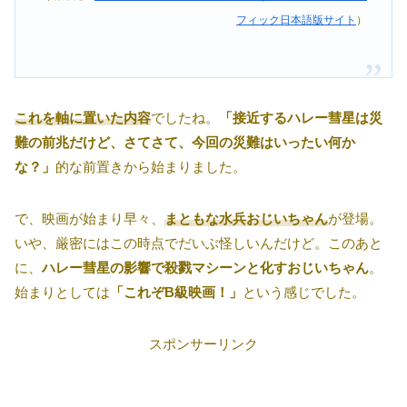
フィック日本語版サイト
）
これを軸に置いた内容
でしたね。
「接近するハレー彗星は災
難の前兆だけど、さてさて、今回の災難はいったい何か
な？」
的な前置きから始まりました。
で、映画が始まり早々、
まともな水兵おじいちゃん
が登場。
いや、厳密にはこの時点でだいぶ怪しいんだけど。このあと
に、
ハレー彗星の影響で殺戮マシーンと化すおじいちゃん
。
始まりとしては
「これぞB級映画！」
という感じでした。
スポンサーリンク