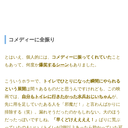
コメディーに全振り
とはいえ、個人的には、
コメディーに振ってくれていた
こと
もあって、何度か
爆笑するシーン
もありました。
こういうホラーで、
トイレでひとりになった瞬間にやられる
という展開
は間々あるものだと思うんですけれども、この映
画では、
自分もトイレに行きたかった水兵おじいちゃん
が、
先に用を足していたある人を「邪魔だ！」と言わんばかりに
排除する（笑）。漏れそうだったのかもしれない。大のほう
だったっぽいですしね。
「早くどけええええ！」
ばりに荒ぶ
っていたのもいい（トイレが2個以上あったら助かっていた可