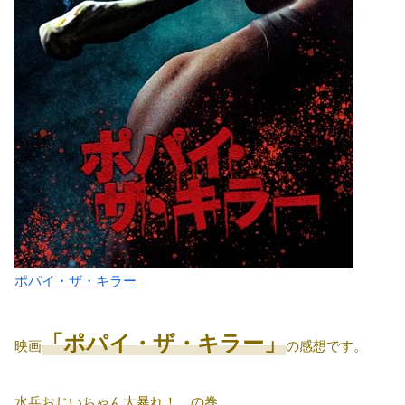
ポパイ・ザ・キラー
「ポパイ・ザ・キラー」
映画
の感想です。
水兵おじいちゃん大暴れ！ の巻。