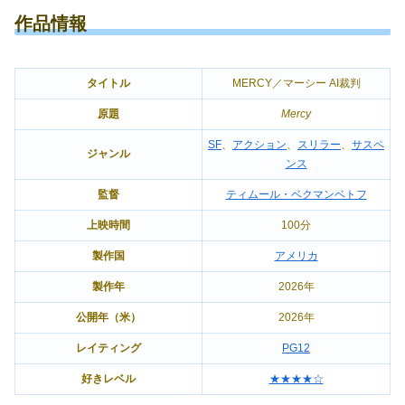
作品情報
タイトル
MERCY／マーシー AI裁判
原題
Mercy
SF
、
アクション
、
スリラー
、
サスペ
ジャンル
ンス
監督
ティムール・ベクマンベトフ
上映時間
100分
製作国
アメリカ
製作年
2026年
公開年（米）
2026年
レイティング
PG12
好きレベル
★★★★☆