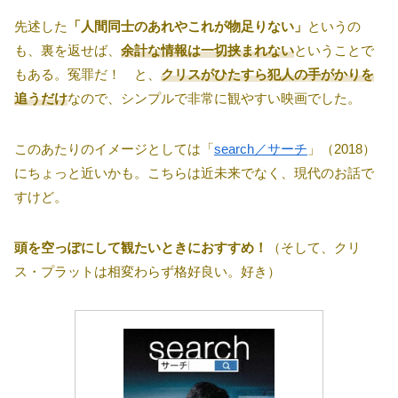
先述した
「人間同士のあれやこれが物足りない」
というの
も、裏を返せば、
余計な情報は一切挟まれない
ということで
もある。冤罪だ！ と、
クリスがひたすら犯人の手がかりを
追うだけ
なので、シンプルで非常に観やすい映画でした。
このあたりのイメージとしては「
search／サーチ
」（2018）
にちょっと近いかも。こちらは近未来でなく、現代のお話で
すけど。
頭を空っぽにして観たいときにおすすめ！
（そして、クリ
ス・プラットは相変わらず格好良い。好き）