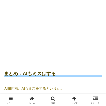
まとめ：AIもミスはする
人間同様、AIもミスをするというか。
「AI（テクノロジー）を過信してはいけない」というのは、
メニュー
ホーム
検索
トップ
サイドバー