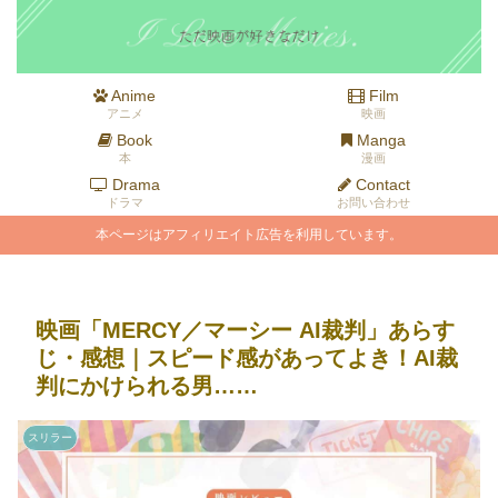
Anime
Film
アニメ
映画
Book
Manga
本
漫画
Drama
Contact
ドラマ
お問い合わせ
本ページはアフィリエイト広告を利用しています。
映画「MERCY／マーシー AI裁判」あらす
じ・感想｜スピード感があってよき！AI裁
判にかけられる男……
スリラー