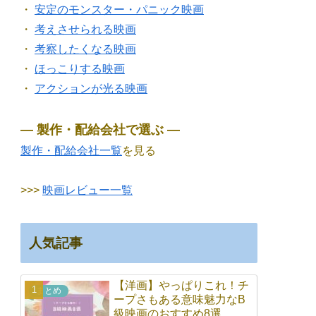
・
安定のモンスター・パニック映画
・
考えさせられる映画
・
考察したくなる映画
・
ほっこりする映画
・
アクションが光る映画
― 製作・配給会社で選ぶ ―
製作・配給会社一覧
を見る
>>>
映画レビュー一覧
人気記事
【洋画】やっぱりこれ！チ
まとめ
ープさもある意味魅力なB
級映画のおすすめ8選