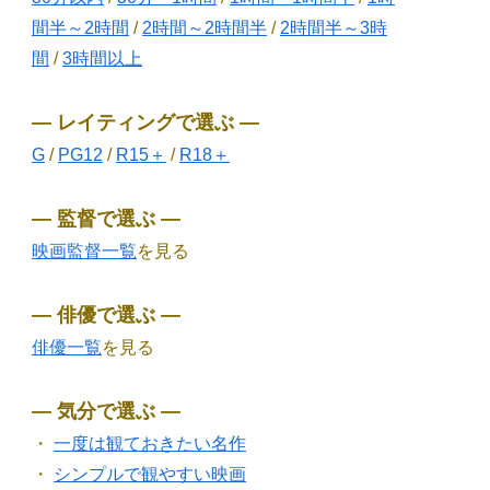
間半～2時間
/
2時間～2時間半
/
2時間半～3時
間
/
3時間以上
― レイティングで選ぶ ―
G
/
PG12
/
R15＋
/
R18＋
― 監督で選ぶ ―
映画監督一覧
を見る
― 俳優で選ぶ ―
俳優一覧
を見る
― 気分で選ぶ ―
・
一度は観ておきたい名作
・
シンプルで観やすい映画