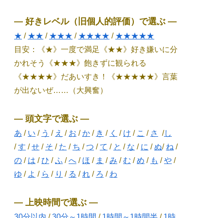
― 好きレベル（旧個人的評価）で選ぶ ―
★
/
★★
/
★★★
/
★★★★
/
★★★★★
目安：《★》一度で満足《★★》好き嫌いに分
かれそう《★★★》飽きずに観られる
《★★★★》だあいすき！《★★★★★》言葉
が出ないぜ……（大興奮）
― 頭文字で選ぶ ―
あ
/
い
/
う
/
え
/
お
/
か
/
き
/
く
/
け
/
こ
/
さ
/
し
/
す
/
せ
/
そ
/
た
/
ち
/
つ
/
て
/
と
/
な
/
に
/
ぬ
/
ね
/
の
/
は
/
ひ
/
ふ
/
へ
/
ほ
/
ま
/
み
/
む
/
め
/
も
/
や
/
ゆ
/
よ
/
ら
/
り
/
る
/
れ
/
ろ
/
わ
― 上映時間で選ぶ ―
30分以内
/
30分～1時間
/
1時間～1時間半
/
1時