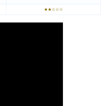
★★☆☆☆