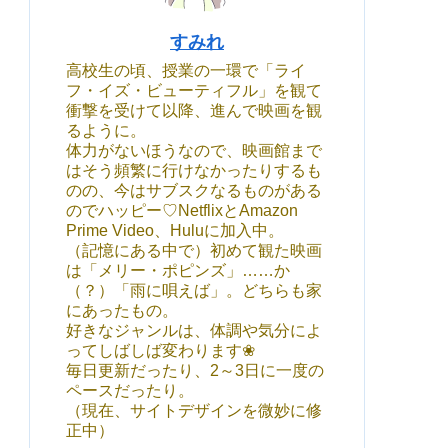
すみれ
高校生の頃、授業の一環で「ライ
フ・イズ・ビューティフル」を観て
衝撃を受けて以降、進んで映画を観
るように。
体力がないほうなので、映画館まで
はそう頻繁に行けなかったりするも
のの、今はサブスクなるものがある
のでハッピー♡NetflixとAmazon
Prime Video、Huluに加入中。
（記憶にある中で）初めて観た映画
は「メリー・ポピンズ」……か
（？）「雨に唄えば」。どちらも家
にあったもの。
好きなジャンルは、体調や気分によ
ってしばしば変わります❀
毎日更新だったり、2～3日に一度の
ペースだったり。
（現在、サイトデザインを微妙に修
正中）