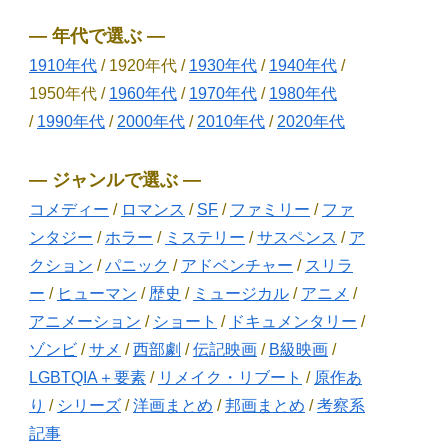
― 年代で選ぶ ―
1910年代
/ 1920年代 /
1930年代
/
1940年代
/
1950年代 /
1960年代
/
1970年代
/
1980年代
/
1990年代
/
2000年代
/
2010年代
/
2020年代
― ジャンルで選ぶ ―
コメディー
/
ロマンス
/
SF
/
ファミリー
/
ファ
ンタジー
/
ホラー
/
ミステリー
/
サスペンス
/
ア
クション
/
パニック
/
アドベンチャー
/
スリラ
ー
/
ヒューマン
/
歴史
/
ミュージカル
/
アニメ
/
アニメーション
/
ショート
/
ドキュメンタリー
/
ゾンビ
/
サメ
/
西部劇
/
伝記映画
/
B級映画
/
LGBTQIA＋要素
/
リメイク・リブート
/
原作あ
り
/
シリーズ
/
洋画まとめ
/
邦画まとめ
/
考察系
記事