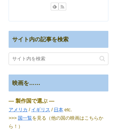
サイト内の記事を検索
映画を……
― 製作国で選ぶ ―
アメリカ
/
イギリス
/
日本
etc.
>>>
国一覧
を見る（他の国の映画はこちらか
ら！）