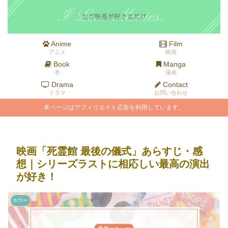
Anime
Film
アニメ
映画
Book
Manga
本
漫画
Drama
Contact
ドラマ
お問い合わせ
本ページはアフィリエイト広告を利用しています。
映画「死霊館 最後の儀式」あらすじ・感
想｜シリーズラストに相応しい最高の演出
が好き！
ホラー