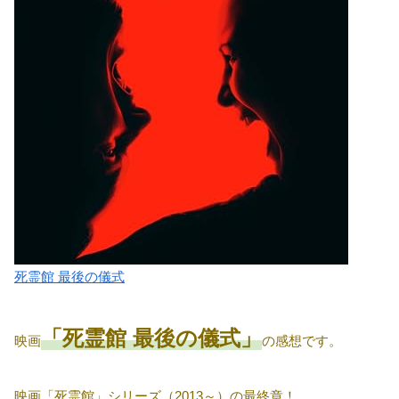
死霊館 最後の儀式
「死霊館 最後の儀式」
映画
の感想です。
映画「死霊館」シリーズ（2013～）の最終章！