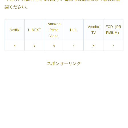
認ください。
Amazon
Ameba
FOD（PR
Netflix
U-NEXT
Prime
Hulu
TV
EMIUM）
Video
×
○
○
×
×
×
スポンサーリンク