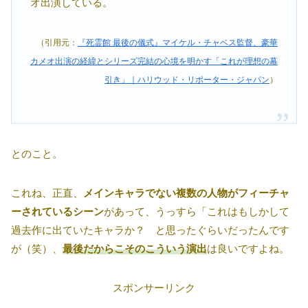
オ出演している。
（引用元：
『死霊館 最後の儀式』マイケル・チャベス監督、豪華
カメオ出演の経緯とシリーズ完結の心境を明かす「これが理想の幕
引き」｜ハリウッド・リポーター・ジャパン
）
とのこと。
これね、正直、
メインキャラでない複数の人物がフィーチャ
ーされているシーン
があって、うっすら「これはもしかして
過去作に出ていたキャラか？ と思ったぐらいだったんです
が（笑）、
最後だからこそのこういう演出
は良いですよね。
スポンサーリンク