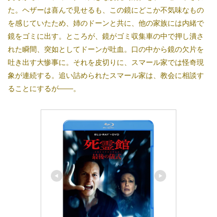
た。ヘザーは喜んで見せるも、この鏡にどこか不気味なもの
を感じていたため、姉のドーンと共に、他の家族には内緒で
鏡をゴミに出す。ところが、鏡がゴミ収集車の中で押し潰さ
れた瞬間、突如としてドーンが吐血。口の中から鏡の欠片を
吐き出す大惨事に。それを皮切りに、スマール家では怪奇現
象が連続する。追い詰められたスマール家は、教会に相談す
ることにするが――。