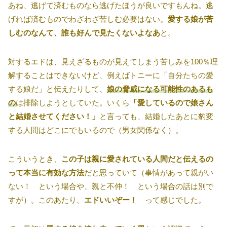
あね、逃げて済むものなら逃げたほうが良いですもんね。逃
げれば済むものでわざわざ苦しむ必要はない。
愛する娘が苦
しむのなんて、誰も好んで見たくないよなあ
と。
対するエドは、見えざるものが見えてしまう苦しみを100％理
解することはできないけど、例えばトニーに「自分たちの愛
する娘だ」と伝えたりして、
娘の脅威になる可能性のあるも
の
は排除しようとしていた。いくら
「愛しているので娘さん
と結婚させてください！」
と言っても、結婚したあとに豹変
する人間はどこにでもいるので（男女関係なく）。
こういうとき、
この子は親に愛されている人間だと伝えるの
って本当に有効な方法
だと思っていて（事情があって親がい
ない！ という場合や、親と不仲！ という場合の話は別で
すが）。このあたり、
エドいいぞー！
って感じでした。