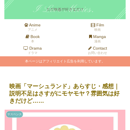
Anime
Film
アニメ
映画
Book
Manga
本
漫画
Drama
Contact
ドラマ
お問い合わせ
本ページはアフィリエイト広告を利用しています。
映画「マーシュランド」あらすじ・感想｜
説明不足はさすがにモヤモヤ？雰囲気は好
きだけど……
サスペンス