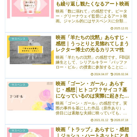
も繰り返し観たくなるアート映画
映画「数に溺れて」の感想です。ピータ
ー・グリーナウェイ監督によるアート映
画。ジャンル的にはサスペンスに分類さ
れると思うんですが、事件の捜査だとか
2025.12.01
そういったことはしません（！？）。3人
のシシーたちが自分の夫を手に掛けるだ
映画「羊たちの沈黙」あらすじ・
サスペンス
けのお話です（それも淡々としてい
感想｜うっとりと見惚れてしまう
る）。主人公全員が同じ名前ってかなり
レクター博士の光るカリスマ性
珍しいですよね。全員シシー・コルピッ
ツ。倫理観は崩壊。登場人物が滑稽に描
映画「羊たちの沈黙」の感想です。FBI訓
かれているのはわざとなんでしょうね、
練生として、シリアルキラー「バッファ
きっと。
ロー・ビル」の捜査に参加することにな
ったクラリス・スターリング。そこで、
2024.04.07
2026.02.04
猟奇的な殺人に手を染めて収容されてい
たハンニバル・レクターと対面すること
映画「ゴーン・ガール」あらす
サスペンス
になる。レクター博士と話す中で、クラ
じ・感想│ヒトコワ？サイコ？基
リスは自身のトラウマとも向き合うこと
になっているのは実際に起きた事
になって……というお話。紳士的な態度
と残虐性とを意図的に切り替えるレクタ
件
映画「ゴーン・ガール」の感想です。実
ー博士の知的な振る舞いにゾッとしま
際の事件を基にした作品（原作あり）。
す。
傍目には素敵な夫婦に映っていても、実
際の内情は誰にもわからない。親しい人
2021.01.12
2026.07.18
にすら詳しい事情を打ち明けていな
い……そんな、夫婦生活にありがちで、
映画「トラップ」あらすじ・感想
サスペンス
けれどそのありがちの枠から飛び出した
｜ジョシュ・ハートネットにとき