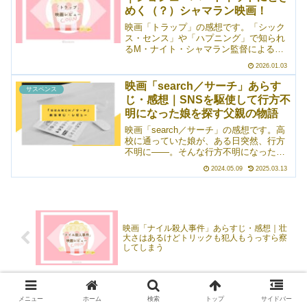
二人の物語です。夫婦役を演じたロザム
めく（？）シャマラン映画！
ンド・パイクとベン・アフレックの真に
迫った演技は素晴らしいものでした。
映画「トラップ」の感想です。「シック
ス・センス」や「ハプニング」で知られ
るM・ナイト・シャマラン監督によるサ
スペンス映画。愛娘と共に世界的シンガ
2026.01.03
ーのコンサート会場を訪れたクーパー・
アボット。巷を騒がせる連続殺人犯「ブ
映画「search／サーチ」あらす
サスペンス
ッチャー」が現れるかもしれないという
じ・感想｜SNSを駆使して行方不
ことで、会場は警察による警戒態勢が敷
明になった娘を探す父親の物語
かれていた。そして、その連続殺人犯は
実はクーパーで――というお話。シャマ
映画「search／サーチ」の感想です。高
ラン監督の娘さんがメインキャラばりに
校に通っていた娘が、ある日突然、行方
登場します。
不明に――。そんな行方不明になった娘
の父親が、SNSを駆使して手掛かりを見
2024.05.09
2025.03.13
つけていくお話です。SNSが盛んになっ
てから久しく、意外とあるようでなかっ
た物語だと思います。従来のサスペンス
によくあった「足を使ってヒントを得
る」のとは異なり、SNSや連絡アプリな
映画「ナイル殺人事件」あらすじ・感想｜壮
どをうまく使っていなくなった娘を捜
大さはあるけどトリックも犯人もうっすら察
す。現代ならではのテーマもあり、とて
してしまう
も観やすい作品でした。
映画「シャーク・ド・フランス」あらすじ・
メニュー
ホーム
検索
トップ
サイドバー
感想｜サメ映画というよりフランス映画だっ