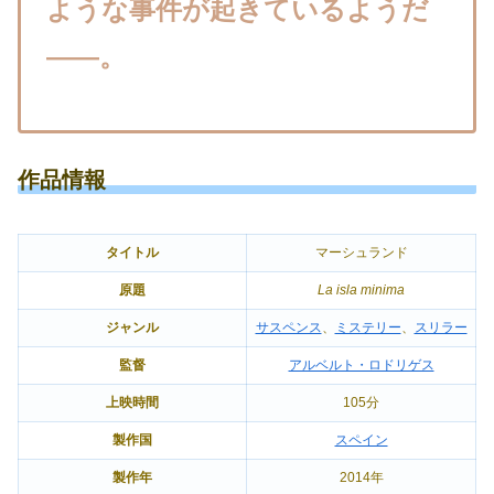
ような事件が起きているようだ
――。
作品情報
タイトル
マーシュランド
原題
La isla minima
ジャンル
サスペンス
、
ミステリー
、
スリラー
監督
アルベルト・ロドリゲス
上映時間
105分
製作国
スペイン
製作年
2014年