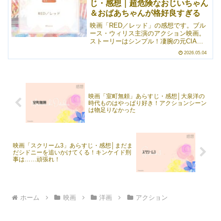
じ・感想｜超危険なおじいちゃん
た。最終章にうってつけの展開、ラスト
＆おばあちゃんが格好良すぎる
だったと思います。70歳になり、定年退
職をしたインディがなんやかんやと巻き
映画「RED／レッド」の感想です。ブル
込まれ、冒険をすることになるお話でし
ース・ウィリス主演のアクション映画。
た。
ストーリーはシンプル！凄腕の元CIAエ
ージェントが命を狙われるようになり、
2026.05.04
元同僚たち（と、好きな女性）を集めて
大暴れという。ブルース・ウィリス、改
めて観るととんでもなく格好良い。モー
ガン・フリーマンも良かったし、個人的
推しはジョン・マルコヴィッチでした。
映画「室町無頼」あらすじ・感想│大泉洋の
申し訳程度に描かれた恋愛要素は若干中
時代ものはやっぱり好き！アクションシーン
途半端に感じたけれど、スッキリまとま
は物足りなかった
っていました。
映画「スクリーム3」あらすじ・感想│まだま
だシドニーを追いかけてくる！キンケイド刑
事は……頑張れ！
ホーム
映画
洋画
アクション