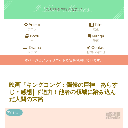
Anime
Film
アニメ
映画
Book
Manga
本
漫画
Drama
Contact
ドラマ
お問い合わせ
本ページはアフィリエイト広告を利用しています。
映画「キングコング：髑髏の巨神」あらす
じ・感想│ド迫力！他者の領域に踏み込ん
だ人間の末路
アクション