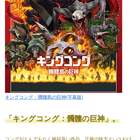
キングコング：髑髏島の巨神(字幕版)
「キングコング：髑髏の巨神」。
コングがとんでもなく格好良い作品。正義の味方というわけ