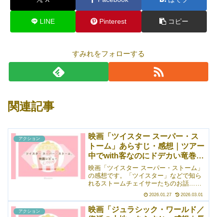
LINE
Pinterest
コピー
すみれをフォローする
関連記事
映画「ツイスター スーパー・ス
アクション
トーム」あらすじ・感想｜ツアー
中でwith客なのにドデカい竜巻
に！
映画「ツイスター スーパー・ストーム」
の感想です。「ツイスター」などで知ら
れるストームチェイサーたちのお話……
ではありますが、まさかのツアー会社が
2026.01.27
2026.03.01
竜巻ツアー中に客を乗せたまま（！？）
ドデカ竜巻を追いかける展開に。クレイ
映画「ジュラシック・ワールド／
アクション
ジーすぎますね。こんなのあとあと訴訟