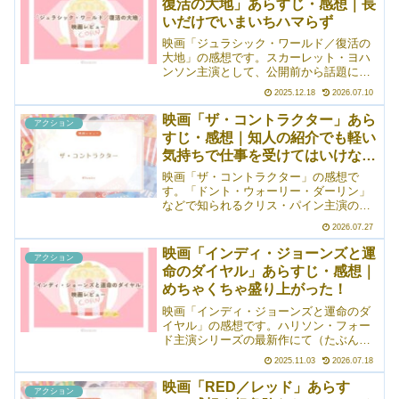
復活の大地」あらすじ・感想｜長
問題になるだろうと思う。でも、普通に
いだけでいまいちハマらず
楽しめました。若干チープさはあるもの
の、チープすぎることもなく。なによ
映画「ジュラシック・ワールド／復活の
り、スキート・ウールリッチが出演して
大地」の感想です。スカーレット・ヨハ
いるの、驚き。
ンソン主演として、公開前から話題にな
っていたジュラシックシリーズの7作目。
2025.12.18
2026.07.10
めちゃくちゃ期待していたけれど、正直
いまいちかなと感じました。というの
映画「ザ・コントラクター」あら
アクション
も、ジュラシックシリーズの魅力がほと
すじ・感想｜知人の紹介でも軽い
んどなくなってしまっていたから。怖く
気持ちで仕事を受けてはいけない
て格好良い！みたいなのが良かったの
に、恐竜がただの大型モンスターとして
例
映画「ザ・コントラクター」の感想で
描かれている感じがして。ロマンがな
す。「ドント・ウォーリー・ダーリン」
い！
などで知られるクリス・パイン主演のア
クション映画。膝を負傷し、その治療の
2026.07.27
ため複数の薬物（ステロイドなど）を使
用していたことが露呈して米軍を強制除
映画「インディ・ジョーンズと運
アクション
隊になった男が、転職先で極秘任務を宛
命のダイヤル」あらすじ・感想｜
がわれ、なんやかんややばい状況になる
めちゃくちゃ盛り上がった！
お話でした。けっこう「ん？」となる場
面が多く、なにより最後は「今のどうい
映画「インディ・ジョーンズと運命のダ
うラスト！？」となりました。
イヤル」の感想です。ハリソン・フォー
ド主演シリーズの最新作にて（たぶん）
完結編、最終章。シリーズ第5作目です
2025.11.03
2026.07.18
が、実は2作品ほどしか観たことがありま
せんでした（しかもどれを観たのかうろ
映画「RED／レッド」あらす
アクション
覚え）。が、これがめちゃくちゃ良かっ