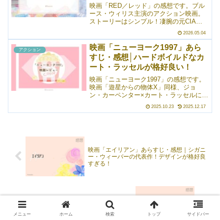
部隊VSテロリストVSライオンの三つ巴
映画「RED／レッド」の感想です。ブル
のお話！個人的には、結構面白く観られ
ース・ウィリス主演のアクション映画。
ました。
ストーリーはシンプル！凄腕の元CIAエ
ージェントが命を狙われるようになり、
2026.05.04
元同僚たち（と、好きな女性）を集めて
大暴れという。ブルース・ウィリス、改
映画「ニューヨーク1997」あら
アクション
めて観るととんでもなく格好良い。モー
すじ・感想│ハードボイルドなカ
ガン・フリーマンも良かったし、個人的
ート・ラッセルが格好良い！
推しはジョン・マルコヴィッチでした。
申し訳程度に描かれた恋愛要素は若干中
映画「ニューヨーク1997」の感想です。
途半端に感じたけれど、スッキリまとま
映画「遊星からの物体X」同様、ジョ
っていました。
ン・カーペンター×カート・ラッセルによ
る映画。全体的にハードボイルドな雰囲
2025.10.23
2025.12.17
気でとても格好良かったです。これを観
たら、タバコに憧れてしまう……。そん
な作品。1997年のアメリカでは、マンハ
ッタンが囚人たちを収監する大きな監獄
と化している。そこに囚われの身となっ
映画「エイリアン」あらすじ・感想｜シガニ
た大統領を助けに、元特殊部隊の男が向
ー・ウィーバーの代表作！デザインが格好良
かう――というお話。はー、格好良い！
すぎる！
映画「ロスト・フライト」あらすじ・感想｜
シンプル・イズ・ザ・ベスト！の脱出パニッ
クだった
メニュー
ホーム
検索
トップ
サイドバー