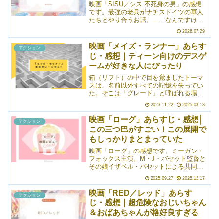
映画「SISU／シス 不死身の男」の感想
です。最強の老兵がナチスドイツの軍人
たちとやり合うお話。……なんですけ
ど、「最強のおじいちゃんが出るよ！」
2026.07.29
という情報しか知らない状態で観てみた
ところ、最強は最強でも、物理的にスト
映画「メイズ・ランナー」あらす
アクション
ロング！ というより、「何をしても死
じ・感想｜ティーン向けのデスゲ
なねえ……！」という感じでした
ームが好きな人にぴったり
（笑）。どう考えても死んでいないとお
かしい状況で生き延びていて、めちゃく
箱（リフト）の中で目を覚ましたトーマ
ちゃ面白かった。「おま、なんで生きて
スは、名前以外すべての記憶を失ってい
るん？」と。
た。そこは「グレード」と呼ばれる場
所。グレードで生活する仲間たちを巻き
2023.11.22
2025.03.13
込み、トーマスは外の世界へと脱出する
ため、迷宮（メイズ）を走る。頭を空っ
映画「ローグ」あらすじ・感想│
アクション
ぽにして見るのに丁度良い、爽快感抜群
この三つ巴がすごい！この展開で
の作品です。
もしっかりまとまっていた
映画「ローグ」の感想です。ミーガン・
フォックス主演。M・J・バセット監督と
その娘イザベル・バセットによる共同脚
本でした。誘拐された政治家の娘を助け
2025.09.27
2025.12.17
るため、アフリカに送り込まれた傭兵部
隊。なんとか娘（とその友人）は助け出
映画「RED／レッド」あらす
アクション
すも、そこから帰る手段が失われてしま
じ・感想｜超危険なおじいちゃん
った。テロリストから逃げ出した先には
＆おばあちゃんが格好良すぎる
獰猛なライオンがいて――という、傭兵