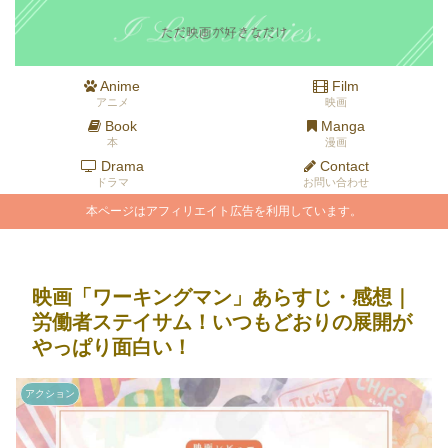
Anime
Film
アニメ
映画
Book
Manga
本
漫画
Drama
Contact
ドラマ
お問い合わせ
本ページはアフィリエイト広告を利用しています。
映画「ワーキングマン」あらすじ・感想｜
労働者ステイサム！いつもどおりの展開が
やっぱり面白い！
アクション