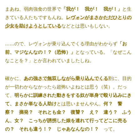
まあね、弱肉強食の世界で
「我が！ 我が！ 我が！」
と生
きている人たちですもんね。
レヴォンがまさかただひとりの
少女を助けようとしている
などとは思いもしない。
……ので、レヴォンが乗り込んでくる理由がわからず
「お
前、マジなんなの！？（恐怖）」
となっている。「なぜこん
なことを？」とか言われていましたしね。
確かに、
あの強さで無双しながら乗り込んでくる
割に、目的
が一切わからなかったら超怖いよねとは思う（笑）。だっ
て、
明らかに訓練された動きをする奴が単身で殴り込みにき
て、まさか単なる人助け
とは思いませんやん。
何？ 警
察？ 摘発？ それとも金？ 復讐？ え？ 違う？ ふう
ん、女？ こっちが誘拐した娘を連れて行ってどこに売る
の？ それも違う！？ じゃあなんなの！？
って。