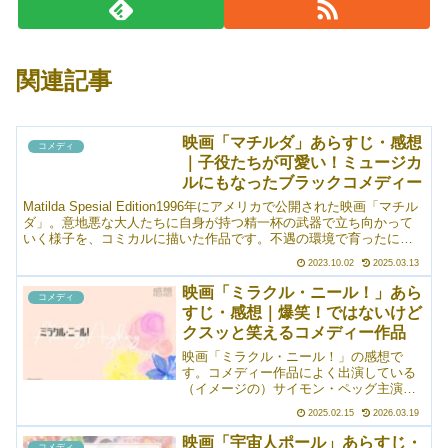
関連記事
映画「マチルダ」あらすじ・感想
コメディ
｜子役たちが可愛い！ミュージカ
ルにもなったブラックコメディー
Matilda Spesial Edition1996年にアメリカで公開された映画「マチル
ダ」。意地悪な大人たちに自身が持つ精一杯の武器で立ち向かって
いく様子を、コミカルに描いた作品です。不遇の環境で育ったにも
かかわらず、決して折れず、優し...
2023.10.02
2025.03.13
映画「ミラクル・ニール！」あら
コメディ
すじ・感想｜爆笑！ではないけど
クスッと笑えるコメディー作品
映画「ミラクル・ニール！」の感想で
す。コメディー作品によく出演している
（イメージの）サイモン・ペッグ主演。
そして、監督はなんとモンティ・パイソ
2025.02.15
2026.03.19
ンのテリー・ジョーンズ。地球滅亡を企
てるエイリアンたちと、そのエイリアン
映画「宇宙人ポール」あらすじ・
コメディ