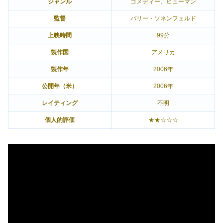
ジャンル
コメディー、ヒューマン
監督
バリー・ソネンフェルド
上映時間
99分
製作国
アメリカ
製作年
2006年
公開年（米）
2006年
レイティング
不明
個人的評価
★★☆☆☆