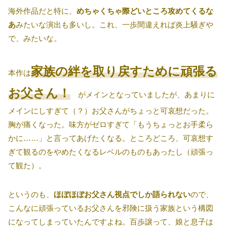
海外作品だと特に、
めちゃくちゃ際どいところ攻めてくるな
あ
みたいな演出も多いし。これ、一歩間違えれば炎上騒ぎや
で、みたいな。
家族の絆を取り戻すために頑張る
本作は
お父さん！
がメインとなっていましたが、あまりに
メインにしすぎて（？）お父さんがちょっと可哀想だった。
胸が痛くなった。味方がゼロすぎて「もうちょっとお手柔ら
かに……」と言ってあげたくなる。ところどころ、可哀想す
ぎて観るのをやめたくなるレベルのものもあったし（頑張っ
て観た）。
というのも、
ほぼほぼお父さん視点でしか語られない
ので、
こんなに頑張っているお父さんを邪険に扱う家族という構図
になってしまっていたんですよね。百歩譲って、娘と息子は