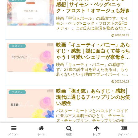
たちによって、全知全能の力を与えられ
感想│サイモン・ペッグ×ニッ
たやる気のない教師ニールのお話。エイ
ク・フロスト！オマージュも好き
リアンたちに声を吹き込んだのは、モン
ティ・パイソンのメンバーです。めちゃ
映画「宇宙人ポール」の感想です。サイ
くちゃ豪華。そして、ストーリーも面白
モン・ペッグ×ニック・フロストのSFコ
い。
メディー。この2人は主演を務めるだけで
なく、脚本も手掛けています。一部、今
2026.03.21
の時代にそぐわないコメディーがありつ
つも、基本的にはクスッとできるお話で
映画「キューティ・バニー」あら
コメディ
した。地球に不時着して以降、60年間ア
すじ・感想｜謎に面白くて笑っち
メリカ政府にとらわれていた宇宙人のポ
ゃう！可愛いシェリーが寮母さん
ールと英国人オタクたちが出会い、目的
地まで一緒に旅をするというストーリ
に
映画「キューティ・バニー」の感想で
ー。名作SF映画のオマージュシーンも多
す。27歳の誕生日を迎えたある日、もう
数あり。
若くないという理由でプレイボーイ・マ
ンションを追い出されたプレイメイトの
2025.04.23
シェリー。ほとんど身ひとつで出て行く
こととなったシェリーの次の仕事は、潰
映画「担え銃」あらすじ・感想│
コメディ
れかけのゼータ寮の寮母だったというお
現代に通じるチャップリンのお笑
話。シェリーはやることなすことちょっ
い感性
ぴりお馬鹿さんなんだけど、常に前向き
なところには憧れます。めちゃくちゃ面
バスター・キートンとハロルド・ロイド
白かった。トム・ハンクスの息子さんも
に並ぶ三大喜劇王のひとり、チャール
出演！
ズ・チャップリン。チャップリンの作品
といえば「独裁者」や「モダン・タイム
2024.05.31
2025.03.13
ス」「キッド」「ライムライト」などが
メニュー
ホーム
検索
トップ
サイドバー
有名ですが、個人的には、この「担え