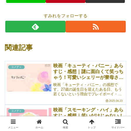
すみれをフォローする
関連記事
映画「キューティ・バニー」あら
コメディ
すじ・感想｜謎に面白くて笑っち
ゃう！可愛いシェリーが寮母さん
に
映画「キューティ・バニー」の感想で
す。27歳の誕生日を迎えたある日、もう
若くないという理由でプレイボーイ・マ
ンションを追い出されたプレイメイトの
2025.04.23
シェリー。ほとんど身ひとつで出て行く
こととなったシェリーの次の仕事は、潰
映画「スモーキング・ハイ」あら
コメディ
れかけのゼータ寮の寮母だったというお
すじ・感想｜笑いだけじゃない！
話。シェリーはやることなすことちょっ
アクションも意外としっかりして
ぴりお馬鹿さんなんだけど、常に前向き
なところには憧れます。めちゃくちゃ面
いた
メニュー
ホーム
検索
トップ
サイドバー
映画「スモーキング・ハイ」の感想で