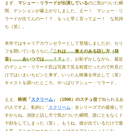
まず、
マシュー・リラードが出演している
のに気がついた瞬
間、テンションが爆上がりしました。えー！ マシュー・リ
ラードが出てんのー！？ もっと早く言ってよー！ な気持
ち（笑）。
本作ではキャリアカウンセラーとして登場しましたが、セリ
フを聞いているうちに
「これは……覚えのある話し方（発
音）……あいつでは……！？」
と。お恥ずかしながら、最近
のマシュー・リラード氏は写真で見る程度だったので外見だ
けではいまいちピンと来ず、いったん映像を停止して（笑）
キャストを調べたところ、やっぱりマシュー・リラード。
ええ、
映画「
スクリーム
」（1996）のスチュ役
で知られるあ
の人ですよ。私的に「
スクリーム
」全シリーズでの最推しで
すからね。演技と話し方で気がついた瞬間、誰にともなくド
ヤ顔をしてしまった（笑）。もうね、彼が出ているだけで最
＆高。ストーリーとかぶっちゃけどうでもいい（よくな