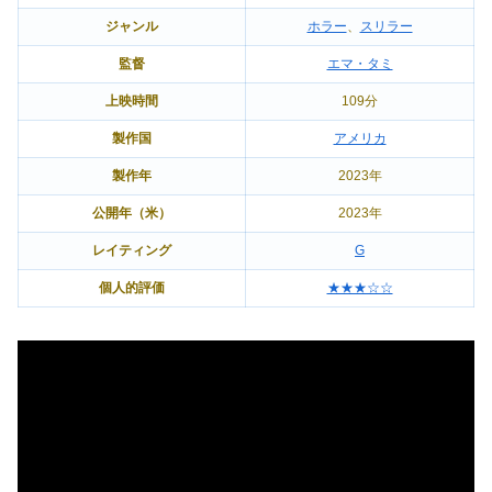
ジャンル
ホラー
、
スリラー
監督
エマ・タミ
上映時間
109分
製作国
アメリカ
製作年
2023年
公開年（米）
2023年
レイティング
G
個人的評価
★★★☆☆