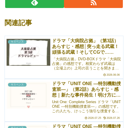
関連記事
ドラマ「大病院占拠」（第3話）
サスペンス
あらすじ・感想│突っ走る武蔵！
頑張る武蔵！そしてCGで……
「大病院占拠」DVD-BOXドラマ「大病院
占拠」の感想です。相変わらず武蔵は
（立場上の）上司の言うことを聞きませ
んねえという（笑）。「私が手綱を握っ
2026.06.06
てさえいれば……」とフォローしたソニ
ンの立場がなくなってしまう！ とヒヤ
ドラマ「UNIT ONE ―特別機動捜
サスペンス
ヒヤ。相変わらずCG...
査班―」（第2話）あらすじ・感
想｜新たな事件発生！明け方に召
集
Unit One: Complete Series ドラマ「UNIT
ONE ―特別機動捜査班―」の感想です。
この人たち、けっこう強引な捜査するな
あ（笑）と思いつつ鑑賞。今回は「前
2026.07.25
2026.07.26
編」ということでしたね。面白い。そん
でもってマッツ・ミケルセ...
ドラマ「UNIT ONE ―特別機動捜
サスペンス