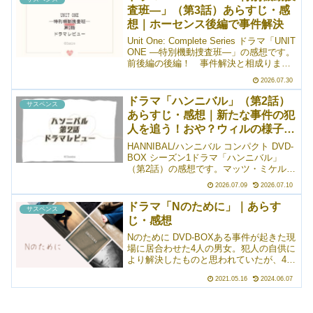
査班―」（第3話）あらすじ・感
想｜ホーセンス後編で事件解決
Unit One: Complete Series ドラマ「UNIT
ONE ―特別機動捜査班―」の感想です。
前後編の後編！ 事件解決と相成りまし
た。が、まあ、特に驚くようなことはな
2026.07.30
かったかなと。ただひたすら「ラクー
ア、推しだわあ」となった...
ドラマ「ハンニバル」（第2話）
サスペンス
あらすじ・感想｜新たな事件の犯
人を追う！おや？ウィルの様子
が……
HANNIBAL/ハンニバル コンパクト DVD-
BOX シーズン1ドラマ「ハンニバル」
（第2話）の感想です。マッツ・ミケルセ
ン主演「ハンニバル」の第2話で新たな事
2026.07.09
2026.07.10
件が発生！今回の事件はけっこうグロ
め。犯人が被害者を土の中に生き埋めに
ドラマ「Nのために」｜あらす
サスペンス
したう...
じ・感想
Nのために DVD-BOXある事件が起きた現
場に居合わせた4人の男女。犯人の自供に
より解決したものと思われていたが、4人
の供述によりさらなる真実が明かされて
2021.05.16
2024.06.07
いくというような内容です。芸術性に優
れたドラマが見たい人におすすめ！作品
情報作品名N...