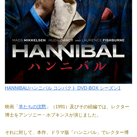
HANNIBAL/ハンニバル コンパクト DVD-BOX シーズン1
映画「
羊たちの沈黙
」（1991）及びその続編では、レクター
博士をアンソニー・ホプキンスが演じました。
それに対して、本作、ドラマ版「ハンニバル」でレクター博