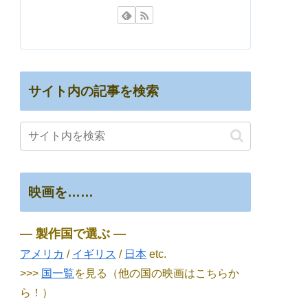
サイト内の記事を検索
映画を……
― 製作国で選ぶ ―
アメリカ
/
イギリス
/
日本
etc.
>>>
国一覧
を見る（他の国の映画はこちらか
ら！）