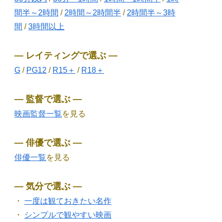
間半～2時間
/
2時間～2時間半
/
2時間半～3時
間
/
3時間以上
― レイティングで選ぶ ―
G
/
PG12
/
R15＋
/
R18＋
― 監督で選ぶ ―
映画監督一覧
を見る
― 俳優で選ぶ ―
俳優一覧
を見る
― 気分で選ぶ ―
・
一度は観ておきたい名作
・
シンプルで観やすい映画