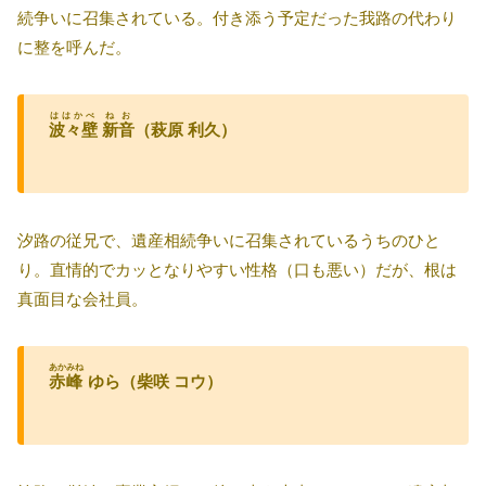
続争いに召集されている。付き添う予定だった我路の代わり
に整を呼んだ。
ははかべ
ねお
波々壁
新音
（萩原 利久）
汐路の従兄で、遺産相続争いに召集されているうちのひと
り。直情的でカッとなりやすい性格（口も悪い）だが、根は
真面目な会社員。
あかみね
赤峰
ゆら（柴咲 コウ）