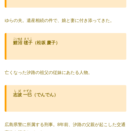
ゆらの夫。遺産相続の件で、娘と妻に付き添ってきた。
こいぬま
まりこ
鯉沼
毬子
（松坂 慶子）
亡くなった汐路の祖父の従妹にあたる人物。
しば
かずみ
志波
一巳
（でんでん）
広島県警に所属する刑事。8年前、汐路の父親が起こした交通