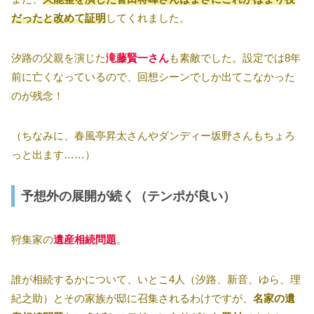
だったと改めて証明
してくれました。
汐路の父親を演じた
滝藤賢一さん
も素敵でした。設定では8年
前に亡くなっているので、回想シーンでしか出てこなかった
のが残念！
（ちなみに、春風亭昇太さんやダンディー坂野さんもちょろ
っと出ます……）
予想外の展開が続く（テンポが良い）
狩集家の
遺産相続問題
。
誰が相続するかについて、いとこ4人（汐路、新音、ゆら、理
紀之助）とその家族が邸に召集されるわけですが、
名家の遺