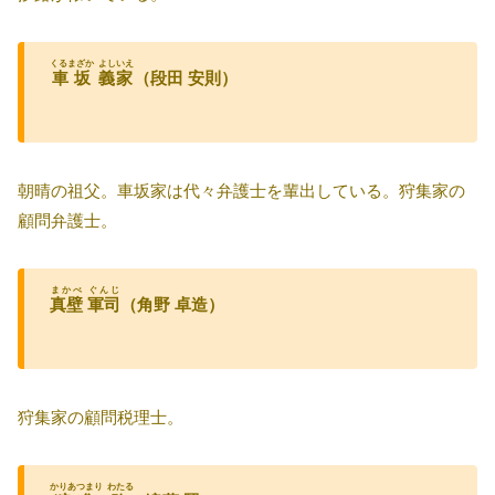
くるまざか
よしいえ
車坂
義家
（段田 安則）
朝晴の祖父。車坂家は代々弁護士を輩出している。狩集家の
顧問弁護士。
まかべ
ぐんじ
真壁
軍司
（角野 卓造）
狩集家の顧問税理士。
かりあつまり
わたる