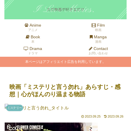
Anime
Film
アニメ
映画
Book
Manga
本
漫画
Drama
Contact
ドラマ
お問い合わせ
本ページはアフィリエイト広告を利用しています。
映画「ミステリと言う勿れ」あらすじ・感
想｜心がほんのり温まる物語
ミステリー
2023.09.25
2023.09.26