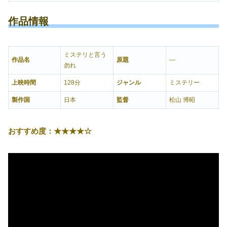
作品情報
ミステリと言う
作品名
原題
―
勿れ
上映時間
128分
ジャンル
ミステリー
製作国
日本
監督
松山 博昭
おすすめ度：★★★★☆