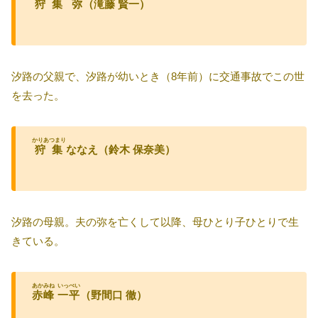
狩集
弥
（滝藤 賢一）
汐路の父親で、汐路が幼いとき（8年前）に交通事故でこの世
を去った。
かりあつまり
狩集
ななえ（鈴木 保奈美）
汐路の母親。夫の弥を亡くして以降、母ひとり子ひとりで生
きている。
あかみね
いっぺい
赤峰
一平
（野間口 徹）