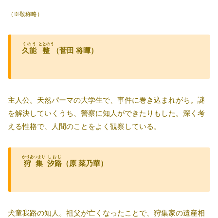
（※敬称略）
くのう
ととのう
久能
整
（菅田 将暉）
主人公。天然パーマの大学生で、事件に巻き込まれがち。謎
を解決していくうち、警察に知人ができたりもした。深く考
える性格で、人間のことをよく観察している。
かりあつまり
しおじ
狩集
汐路
（原 菜乃華）
犬童我路の知人。祖父が亡くなったことで、狩集家の遺産相