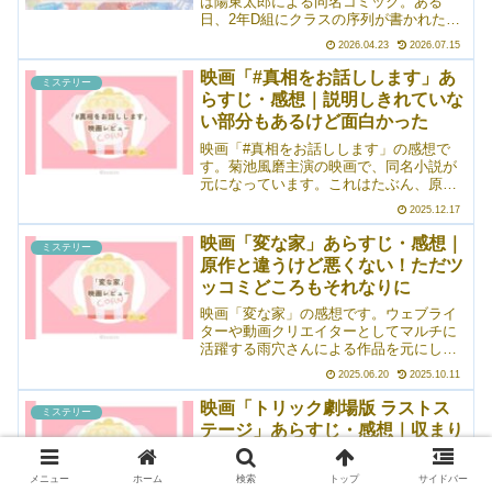
は陽東太郎による同名コミック。ある
日、2年D組にクラスの序列が書かれたメ
ールが送られてきた。その半年後、序列1
2026.04.23
2026.07.15
位の女子生徒が自殺。件の女子生徒の遺
書が全員の机に置いてあり――という内
映画「#真相をお話しします」あ
ミステリー
容。遺書を公開していくというアイデア
らすじ・感想｜説明しきれていな
自体は新しいですね。個人的な感想とし
い部分もあるけど面白かった
ては、物足りなさは感じつつも好きなタ
イプの映画だったかなと。俳優さんたち
映画「#真相をお話しします」の感想で
の大振りな演技も、徐々に慣れていきま
す。菊池風磨主演の映画で、同名小説が
した。
元になっています。これはたぶん、原作
も一緒に読んだほうがいいやつ、と思い
2025.12.17
ながら観ました。4人のスピーカーたち
が、それぞれ別の事件の「真相」をオム
映画「変な家」あらすじ・感想｜
ミステリー
ニバス形式に語っていくお話。大森元貴
原作と違うけど悪くない！ただツ
なんて俳優をしているイメージがなかっ
ッコミどころもそれなりに
たのでどうなんだと思っていましたが、
これが思いのほかよくてびっくりした。
映画「変な家」の感想です。ウェブライ
菊池風磨もちゃんと演技がうまくて見ご
ターや動画クリエイターとしてマルチに
たえがありました。
活躍する雨穴さんによる作品を元にした
映画。ジャケットには「ミステリー」と
2025.06.20
2025.10.11
書かれていますが、ほぼほぼミステリー
味のあるホラーでした。ジャンプスケア
映画「トリック劇場版 ラストス
ミステリー
も散りばめられているので、ホラーが苦
テージ」あらすじ・感想｜収まり
手な人にはあまりおすすめできません。
が良い！最後まで山田と上田のフ
動画クリエイターの雨宮が「変な間取り
の家」をきっかけに、とある家に関わる
ァン
映画「トリック劇場版 ラストステージ」
メニュー
ホーム
検索
トップ
サイドバー
ことになるお話です。原作とはちょっと