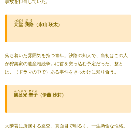
事故を担当していた。
いぬどう
がろ
犬堂
我路
（永山 瑛太）
落ち着いた雰囲気を持つ青年。汐路の知人で、当初はこの人
が狩集家の遺産相続争いに首を突っ込む予定だった。整と
は、（ドラマの中で）ある事件をきっかけに知り合う。
ふろみつ
せいこ
風呂光
聖子
（伊藤 沙莉）
大隣署に所属する巡査。真面目で明るく、一生懸命な性格。