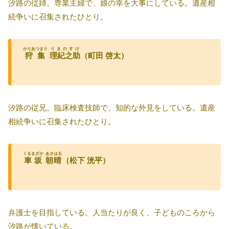
汐路の従姉。専業主婦で、娘の幸を大事にしている。遺産相
続争いに召集されたひとり。
かりあつまり
りきのすけ
狩集
理紀之助
（町田 啓太）
汐路の従兄。臨床検査技師で、知的な外見をしている。遺産
相続争いに召集されたひとり。
くるまざか
あさはる
車坂
朝晴
（松下 洸平）
弁護士を目指している。人当たりが良く、子どものころから
汐路が懐いている。