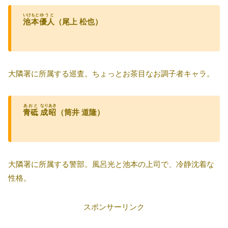
いけもと
ゆうと
池本
優人
（尾上 松也）
大隣署に所属する巡査。ちょっとお茶目なお調子者キャラ。
あおと
なりあき
青砥
成昭
（筒井 道隆）
大隣署に所属する警部。風呂光と池本の上司で、冷静沈着な
性格。
スポンサーリンク