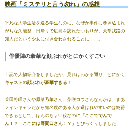
映画「ミステリと言う勿れ」の感想
平凡な大学生活を送る学生なのに、なぜか事件に巻き込まれ
がちな久能整。日帰りで広島を訪れたつもりが、犬堂我路の
知人だという少女に付き合わされることに……。
俳優陣の豪華な顔ぶれがとにかくすごい
上記で人物紹介をしましたが、見ればわかる通り、とにかく
キャストの顔ぶれが豪華すぎる
！
菅田将暉さんや原菜乃華さん、柴咲コウさんなんかは、まあ
メインキャラだから知名度のある人が選ばれやすいのは納得
できるとして、ほんのちょい役なのに
「ここででんで
ん！？ ここには野間口さん！？」
とびっくりしました。