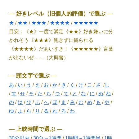
― 好きレベル（旧個人的評価）で選ぶ ―
★
/
★★
/
★★★
/
★★★★
/
★★★★★
目安：《★》一度で満足《★★》好き嫌いに分
かれそう《★★★》飽きずに観られる
《★★★★》だあいすき！《★★★★★》言葉
が出ないぜ……（大興奮）
― 頭文字で選ぶ ―
あ
/
い
/
う
/
え
/
お
/
か
/
き
/
く
/
け
/
こ
/
さ
/
し
/
す
/
せ
/
そ
/
た
/
ち
/
つ
/
て
/
と
/
な
/
に
/
ぬ
/
ね
/
の
/
は
/
ひ
/
ふ
/
へ
/
ほ
/
ま
/
み
/
む
/
め
/
も
/
や
/
ゆ
/
よ
/
ら
/
り
/
る
/
れ
/
ろ
/
わ
― 上映時間で選ぶ ―
30分以内
/
30分～1時間
/
1時間～1時間半
/
1時