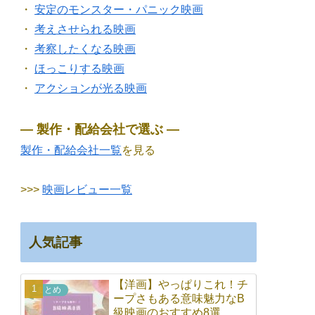
・
安定のモンスター・パニック映画
・
考えさせられる映画
・
考察したくなる映画
・
ほっこりする映画
・
アクションが光る映画
― 製作・配給会社で選ぶ ―
製作・配給会社一覧
を見る
>>>
映画レビュー一覧
人気記事
【洋画】やっぱりこれ！チ
まとめ
ープさもある意味魅力なB
級映画のおすすめ8選