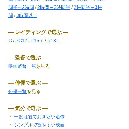
間半～2時間
/
2時間～2時間半
/
2時間半～3時
間
/
3時間以上
― レイティングで選ぶ ―
G
/
PG12
/
R15＋
/
R18＋
― 監督で選ぶ ―
映画監督一覧
を見る
― 俳優で選ぶ ―
俳優一覧
を見る
― 気分で選ぶ ―
・
一度は観ておきたい名作
・
シンプルで観やすい映画