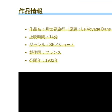
作品情報
作品名：月世界旅行（原題：Le Voyage Dans L
上映時間：14分
ジャンル：SF／ショート
製作国：フランス
公開年：1902年