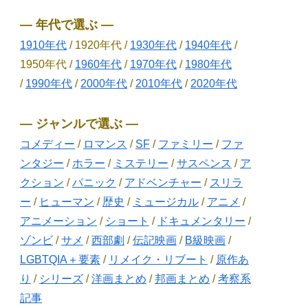
― 年代で選ぶ ―
1910年代
/ 1920年代 /
1930年代
/
1940年代
/
1950年代 /
1960年代
/
1970年代
/
1980年代
/
1990年代
/
2000年代
/
2010年代
/
2020年代
― ジャンルで選ぶ ―
コメディー
/
ロマンス
/
SF
/
ファミリー
/
ファ
ンタジー
/
ホラー
/
ミステリー
/
サスペンス
/
ア
クション
/
パニック
/
アドベンチャー
/
スリラ
ー
/
ヒューマン
/
歴史
/
ミュージカル
/
アニメ
/
アニメーション
/
ショート
/
ドキュメンタリー
/
ゾンビ
/
サメ
/
西部劇
/
伝記映画
/
B級映画
/
LGBTQIA＋要素
/
リメイク・リブート
/
原作あ
り
/
シリーズ
/
洋画まとめ
/
邦画まとめ
/
考察系
記事