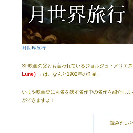
月世界旅行
SF映画の父とも言われているジョルジュ・メリエ
Lune）」
は、なんと1902年の作品。
いまや映画史にも名を残す名作中の名作を紹介しま
ができますよ！
読みたい