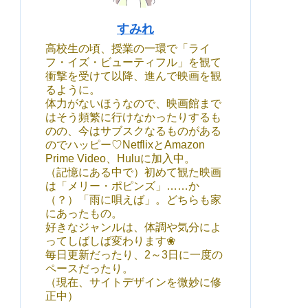
すみれ
高校生の頃、授業の一環で「ライ
フ・イズ・ビューティフル」を観て
衝撃を受けて以降、進んで映画を観
るように。
体力がないほうなので、映画館まで
はそう頻繁に行けなかったりするも
のの、今はサブスクなるものがある
のでハッピー♡NetflixとAmazon
Prime Video、Huluに加入中。
（記憶にある中で）初めて観た映画
は「メリー・ポピンズ」……か
（？）「雨に唄えば」。どちらも家
にあったもの。
好きなジャンルは、体調や気分によ
ってしばしば変わります❀
毎日更新だったり、2～3日に一度の
ペースだったり。
（現在、サイトデザインを微妙に修
正中）