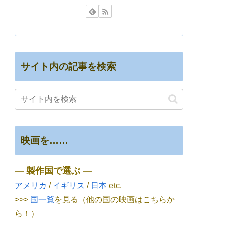
サイト内の記事を検索
映画を……
― 製作国で選ぶ ―
アメリカ
/
イギリス
/
日本
etc.
>>>
国一覧
を見る（他の国の映画はこちらか
ら！）